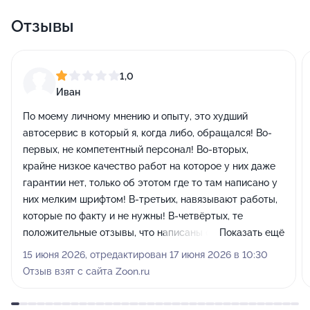
Отзывы
1,0
Иван
По моему личному мнению и опыту, это худший
автосервис в который я, когда либо, обращался! Во-
первых, не компетентный персонал! Во-вторых,
крайне низкое качество работ на которое у них даже
гарантии нет, только об этотом где то там написано у
них мелким шрифтом! В-третьих, навязывают работы,
которые по факту и не нужны! В-четвёртых, те
положительные отзывы, что написаны снизу, это
Показать ещё
чистый накрут, чтобы перебить плохие отзывы,
15 июня 2026, отредактирован 17 июня 2026 в 10:30
которые идут практически подряд! Если вам дороги
Отзыв взят с сайта Zoon.ru
ваши деньги, нервы и время, то КРАЙНЕ НЕ
РЕКОМЕНДУЮ ЭТОТ АВТОСЕРВИС!!!